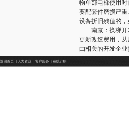
物单部电梯使用时
要配套件磨损严重
设备折旧残值的，
南京：换梯开发
更新改造费用，从
由相关的开发企业
返回首页
|
人力资源
|
客户服务
|
在线订购