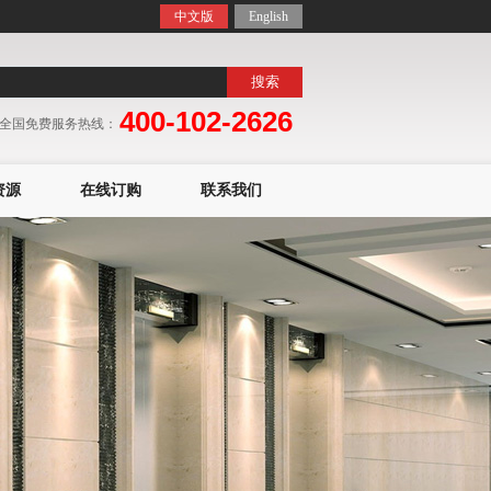
中文版
English
400-102-2626
全国免费服务热线：
资源
在线订购
联系我们