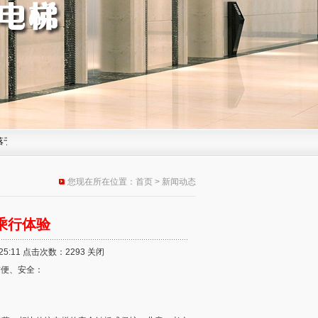
套。座落于著名的花乡城市江苏沭阳经济开发区，京沪高速贯穿境内。公司一期建成工厂
您现在所在位置：
首页
>
新闻动态
乘行体验
5:11 点击次数：2293
关闭
便、安全：