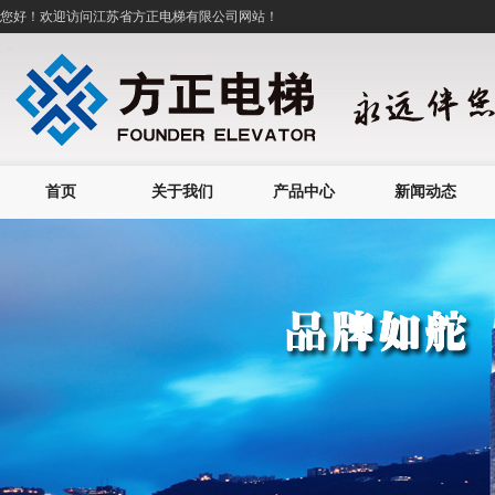
您好！欢迎访问
江苏省方正电梯有限公司
网站！
首页
关于我们
产品中心
新闻动态